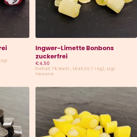
rei
Ingwer-Limette Bonbons
zuckerfrei
zzgl.
€
4,50
Enthält 7% MwSt.
(
€
45,00
/ 1 kg)
zzgl.
Versand