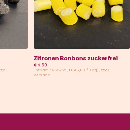
VIEW
HINZUFÜGEN
/
QUICK VIEW
Zitronen Bonbons zuckerfrei
€
4,50
zzgl.
Enthält 7% MwSt.
(
€
45,00
/ 1 kg)
zzgl.
Versand