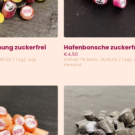
ung zuckerfrei
Hafenbonsche zuckerf
€
4,50
45,00
/ 1 kg)
zzgl.
Enthält 7% MwSt.
(
€
45,00
/ 1 kg)
Versand