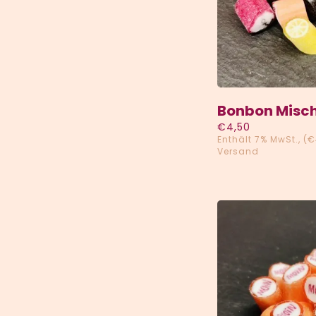
Bonbon Misch
€
4,50
Enthält 7% MwSt.
(
€
Versand