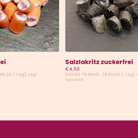
EN
/
QUICK VIEW
HINZUFÜGEN
/
QUICK 
ei
Salzlakritz zuckerfrei
€
4,50
45,00
/ 1 kg)
zzgl.
Enthält 7% MwSt.
(
€
45,00
/ 1 kg)
Versand