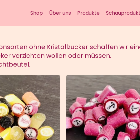
Shop
Über uns
Produkte
Schauprodukt
sorten ohne Kristallzucker schaffen wir eine 
ucker verzichten wollen oder müssen.
chtbeutel.
EN
/
QUICK VIEW
HINZUFÜGEN
/
QUICK 