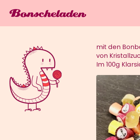
Zum
Inhalt
springen
mit den Bonbon
von Kristallz
Im 100g Klarsi
HINZUFÜG