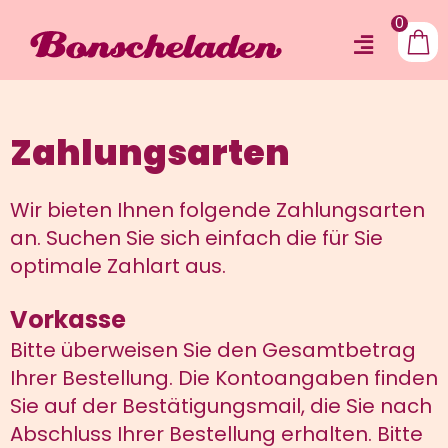
Zum
0
Inhalt
Toggle
springen
Shop
Navigat
Über uns
Zahlungsarten
Produkte
Wir bieten Ihnen folgende Zahlungsarten
Schauproduktion
an. Suchen Sie sich einfach die für Sie
Events
optimale Zahlart aus.
Kontakt
Vorkasse
Bitte überweisen Sie den Gesamtbetrag
Ihrer Bestellung. Die Kontoangaben finden
Sie auf der Bestätigungsmail, die Sie nach
Abschluss Ihrer Bestellung erhalten. Bitte