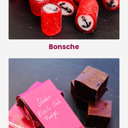
zum Shop
Bonsche
Fudge
Hier finden Sie unsere leckeren, zarten
Weichkaramellen. Durch unsere spezielle
Rezeptur und das besondere
Herstellungsverfahren erhält der Fudge