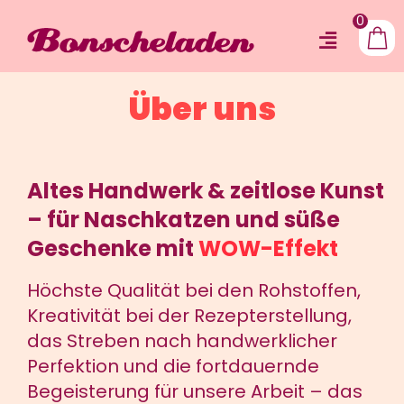
Zum
0
Inhalt
Toggle
springen
Shop
Navigat
Über uns
Über uns
Produkte
Altes Handwerk & zeitlose Kunst
Schauproduktion
– für Naschkatzen und süße
Events
Geschenke mit
WOW-Effekt
Kontakt
Höchste Qualität bei den Rohstoffen,
Kreativität bei der Rezepterstellung,
das Streben nach handwerklicher
Perfektion und die fortdauernde
Begeisterung für unsere Arbeit – das