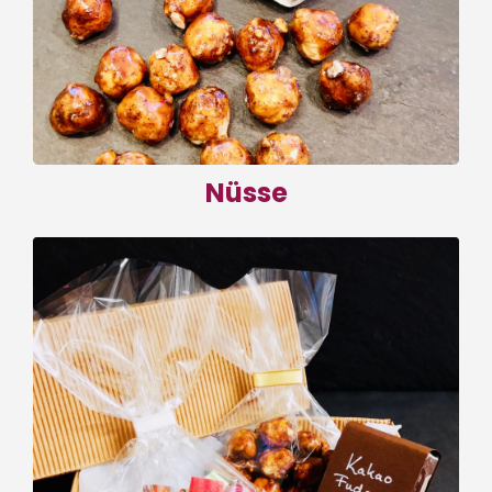
feinen Gewürzen.
zum Shop
Nüsse
Präsente
Du brauchst ein Geschenk für deine
nächste Einladung oder möchtest
jemandem eine Freude bereiten? Hier geht