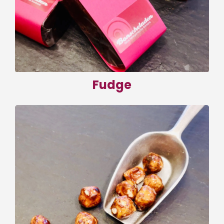
seine besonders zarte Konsistenz.
zum Shop
Fudge
Nüsse
Unsere gebrannten Mandeln und Nüsse sind
legendär. Traditionell im Kupferkessel
gebrannt, erhalten sie eine dünne Schicht
von karamellisiertem Zucker, veredelt mit