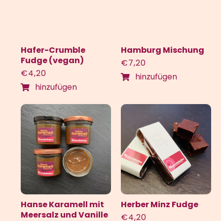
Hafer-Crumble
Hamburg Mischung
Fudge (vegan)
€
7,20
€
4,20
hinzufügen
hinzufügen
Hanse Karamell mit
Herber Minz Fudge
Meersalz und Vanille
€
4,20