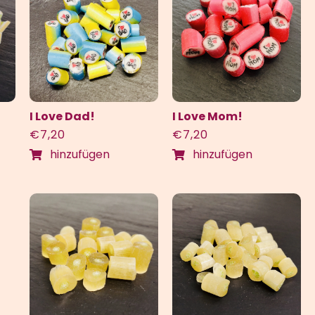
I Love Dad!
I Love Mom!
€
7,20
€
7,20
hinzufügen
hinzufügen