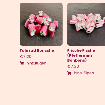
Fahrrad Bonsche
Frische Fische
(Pfefferminz
€
7,20
Bonbons)
hinzufügen
€
7,20
hinzufügen