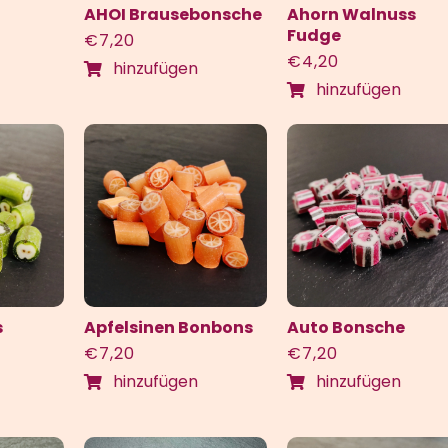
AHOI Brausebonsche
Ahorn Walnuss
Fudge
€
7,20
€
4,20
hinzufügen
hinzufügen
s
Apfelsinen Bonbons
Auto Bonsche
€
7,20
€
7,20
hinzufügen
hinzufügen