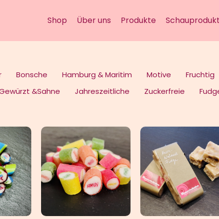
Shop
Über uns
Produkte
Schauprodukt
r
Bonsche
Hamburg & Maritim
Motive
Fruchtig
Gewürzt &Sahne
Jahreszeitliche
Zuckerfreie
Fudg