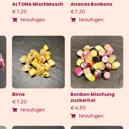
ALTONA MischMasch
Ananas Bonbons
€
7,20
€
7,20
hinzufügen
hinzufügen
Birne
Bonbon Mischung
zuckerfrei
€
7,20
€
4,50
hinzufügen
hinzufügen