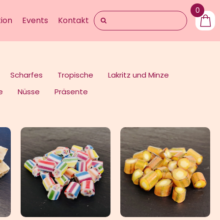
0
Suche
ion
Events
Kontakt
nach:
Scharfes
Tropische
Lakritz und Minze
e
Nüsse
Präsente