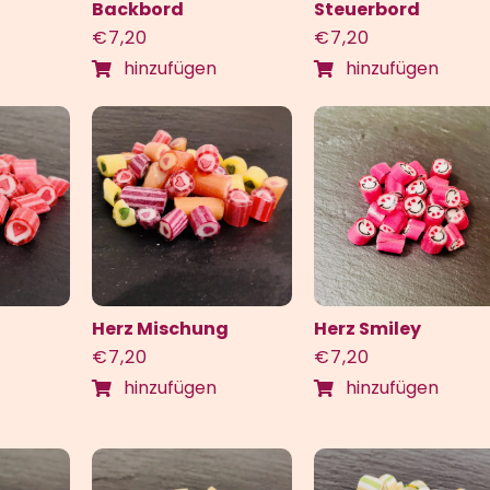
Backbord
Steuerbord
€
7,20
€
7,20
hinzufügen
hinzufügen
Herz Mischung
Herz Smiley
€
7,20
€
7,20
hinzufügen
hinzufügen