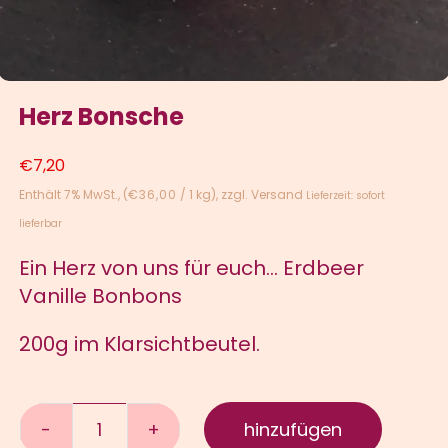
Herz Bonsche
€
7,20
Enthält 7% MwSt.
(
€
36,00
/ 1 kg)
zzgl.
Versand
Lieferzeit: sofort
lieferbar
Ein Herz von uns für euch… Erdbeer
Vanille Bonbons
200g im Klarsichtbeutel.
hinzufügen
Herz