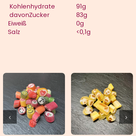
Kohlenhydrate
91g
davonZucker
83g
Eiweiß
0g
Salz
<0,1g