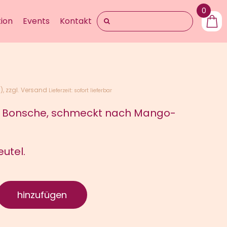
0
Suche
ion
Events
Kontakt
nach:
g)
zzgl.
Versand
Lieferzeit: sofort lieferbar
n Bonsche, schmeckt nach Mango-
utel.
hinzufügen