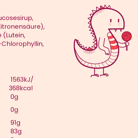
ucosesirup,
itronensäure),
 (Lutein,
Chlorophyllin,
1563kJ/
368kcal
0g
0g
91g
83g