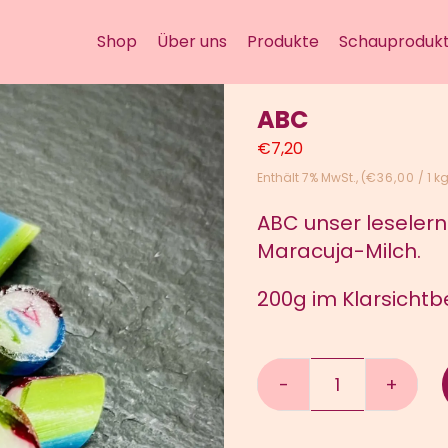
Shop
Über uns
Produkte
Schauprodukt
ABC
€
7,20
Enthält 7% MwSt.
(
€
36,00
/ 1 k
ABC unser leseler
Maracuja-Milch.
200g im Klarsichtbe
ABC
Menge