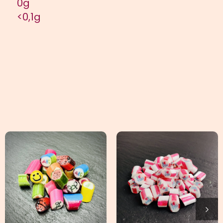
0g
<0,1g