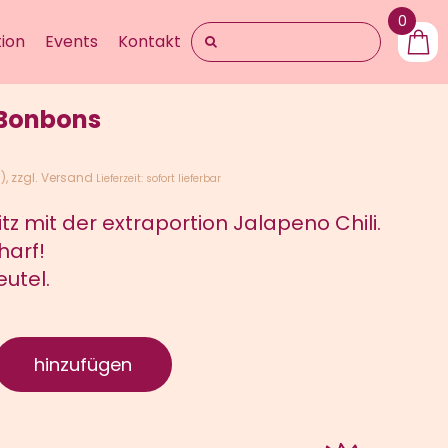
0
Suche
ion
Events
Kontakt
nach:
 Bonbons
g)
zzgl.
Versand
Lieferzeit: sofort lieferbar
itz mit der extraportion Jalapeno Chili.
harf!
utel.
hinzufügen