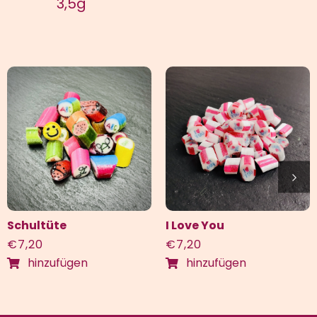
3,5g
Schultüte
I Love You
€
7,20
€
7,20
hinzufügen
hinzufügen