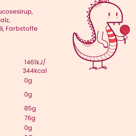
ucosesirup,
alz,
i, Farbstoffe
1461kJ/
344kcal
0g
0g
85g
76g
0g