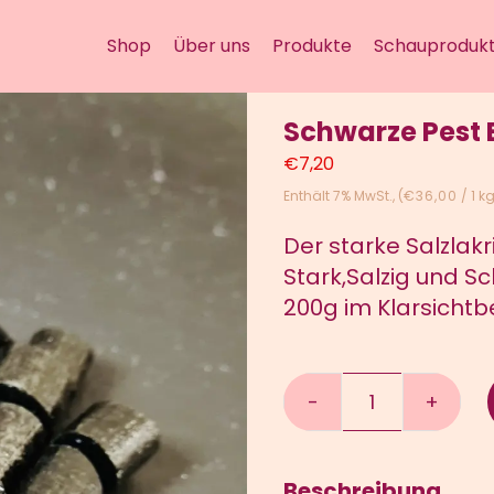
Shop
Über uns
Produkte
Schauprodukt
Schwarze Pest
€
7,20
Enthält 7% MwSt.
(
€
36,00
/ 1 k
Der starke Salzlakr
Stark,Salzig und Sc
200g im Klarsichtbe
Schwarze
Pest
Bonbons
Beschreibung