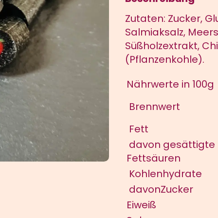
Menge
Zutaten: Zucker, Gl
Salmiaksalz, Meers
Süßholzextrakt, Chil
(Pflanzenkohle).
Nährwerte in 100g
Brennwert
Fett
davon gesättigte
Fettsäuren
Kohlenhydrate
davonZucker
Eiweiß