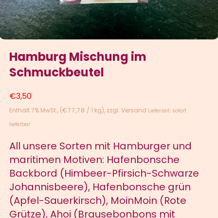
Hamburg Mischung im
Schmuckbeutel
€
3,50
Enthält 7% MwSt.
(
€
77,78
/ 1 kg)
zzgl.
Versand
Lieferzeit: sofort
lieferbar
All unsere Sorten mit Hamburger und
maritimen Motiven: Hafenbonsche
Backbord (Himbeer-Pfirsich-Schwarze
Johannisbeere), Hafenbonsche grün
(Apfel-Sauerkirsch), MoinMoin (Rote
Grütze), Ahoi (Brausebonbons mit