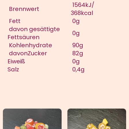
1564kJ/
Brennwert
368kcal
Fett
0g
davon gesättigte
0g
Fettsäuren
Kohlenhydrate
90g
davonZucker
82g
Eiweiß
0g
Salz
0,4g