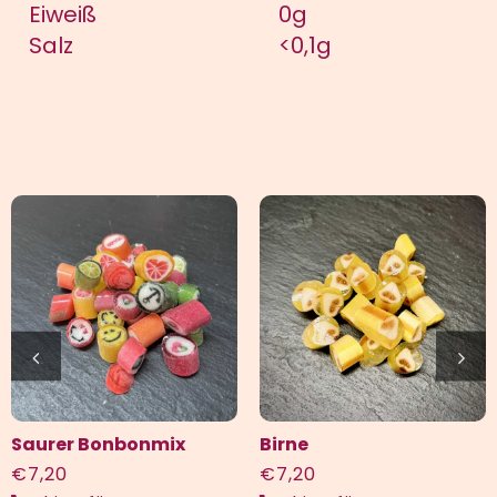
Eiweiß
0g
Salz
<0,1g
Saurer Bonbonmix
Birne
€
7,20
€
7,20