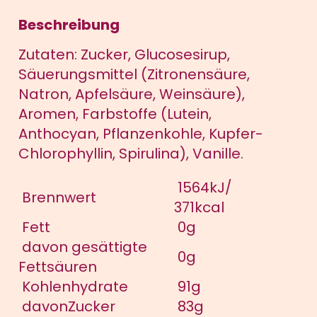
Beschreibung
Zutaten: Zucker, Glucosesirup,
Säuerungsmittel (Zitronensäure,
Natron, Apfelsäure, Weinsäure),
Aromen, Farbstoffe (Lutein,
Anthocyan, Pflanzenkohle, Kupfer-
Chlorophyllin, Spirulina), Vanille.
1564kJ/
Brennwert
371kcal
Fett
0g
davon gesättigte
0g
Fettsäuren
Kohlenhydrate
91g
davonZucker
83g