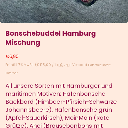
Bonschebuddel Hamburg
Mischung
€
6,90
Enthält 7% MwSt.
(
€
115,00
/ 1 kg)
zzgl.
Versand
Lieferzeit: sofort
lieferbar
All unsere Sorten mit Hamburger und
maritimen Motiven: Hafenbonsche
Backbord (Himbeer-Pfirsich-Schwarze
Johannisbeere), Hafenbonsche grün
(Apfel-Sauerkirsch), MoinMoin (Rote
Grütze), Ahoi (Brausebonbons mit