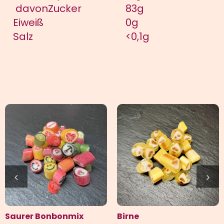
davonZucker
83g
Eiweiß
0g
Salz
<0,1g
Saurer Bonbonmix
Birne