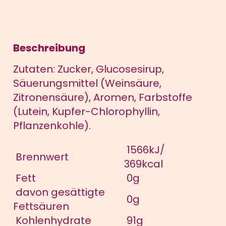
Smiley
Menge
Beschreibung
Zutaten: Zucker, Glucosesirup,
Säuerungsmittel (Weinsäure,
Zitronensäure), Aromen, Farbstoffe
(Lutein, Kupfer-Chlorophyllin,
Pflanzenkohle).
1566kJ/
Brennwert
369kcal
Fett
0g
davon gesättigte
0g
Fettsäuren
Kohlenhydrate
91g