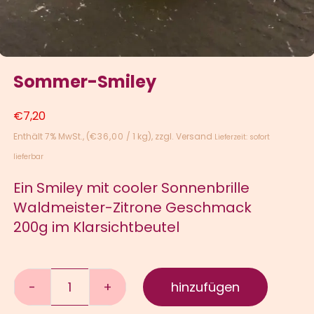
Sommer-Smiley
€
7,20
Enthält 7% MwSt.
(
€
36,00
/ 1 kg)
zzgl.
Versand
Lieferzeit: sofort
lieferbar
Ein Smiley mit cooler Sonnenbrille
Waldmeister-Zitrone Geschmack
200g im Klarsichtbeutel
hinzufügen
Sommer-